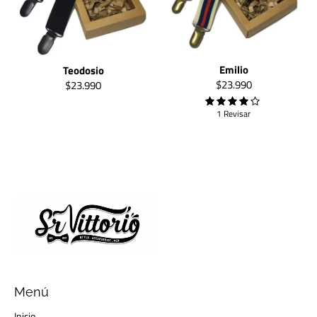
Emilio
Teodosio
$23.990
$23.990
1 Revisar
Menú
Inicio