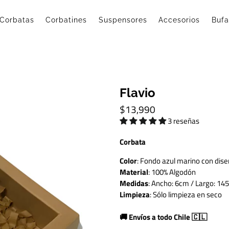
Corbatas
Corbatines
Suspensores
Accesorios
Buf
Flavio
$13,990
3 reseñas
Corbata
Color
: Fondo azul marino con diseñ
Material
: 100% Algodón
Medidas
: Ancho: 6cm / Largo: 1
Limpieza
: Sólo limpieza en seco
🚚 Envíos a todo Chile 🇨🇱