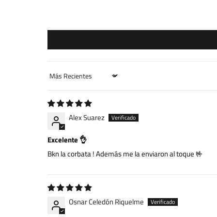
Sort by
Alex Suarez
Excelente 👌
Bkn la corbata ! Además me la enviaron al toque 🤟
Osnar Celedón Riquelme